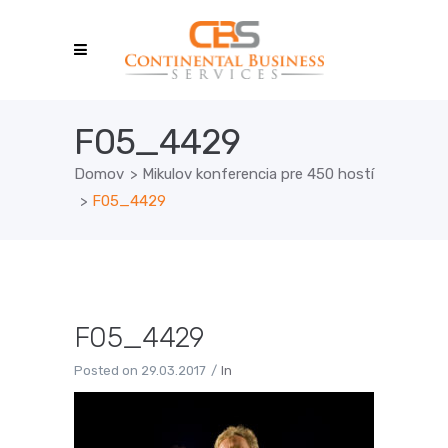
F05_4429
Domov
>
Mikulov konferencia pre 450 hostí
>
F05_4429
F05_4429
Posted on
29.03.2017
In